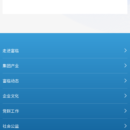
走进富临
集团产业
富临动态
企业文化
党群工作
社会公益