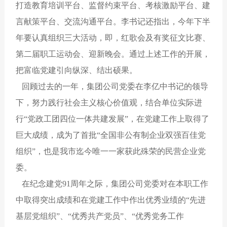
打造教育培训平台、监督约束平台、考核激励平台、建
言献策平台、交流沟通平台。李书记还指出，今年下半
年要认真组织三大活动，即，红歌会及有奖征文比赛、
第二届职工运动会、迎新晚会。通过上述工作的开展，
把富临党建引向纵深、结出硕果。
回顾过去的一年，集团公司党委在李亿中书记的领导
下，努力践行社会主义核心价值观，结合单位实际进
行“党政工团四位一体共建发展”，在党建工作上取得了
巨大成绩，成为了首批“全国非公有制企业双强百佳党
组织”，也是我市迄今唯一一家获此殊荣的民营企业党
委。
在纪念建党91周年之际，集团公司党委对在本职工作
中取得突出成绩和在党建工作中作出优秀业绩的“先进
基层党组织”、“优秀共产党员”、“优秀党务工作