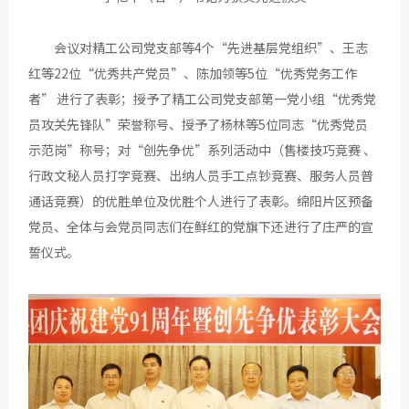
会议对精工公司党支部等4个“先进基层党组织”、王志
红等22位“优秀共产党员”、陈加领等5位“优秀党务工作
者” 进行了表彰；授予了精工公司党支部第一党小组“优秀党
员攻关先锋队”荣誉称号、授予了杨林等5位同志“优秀党员
示范岗”称号；对“创先争优”系列活动中（售楼技巧竞赛 、
行政文秘人员打字竞赛、出纳人员手工点钞竞赛、服务人员普
通话竞赛）的优胜单位及优胜个人进行了表彰。绵阳片区预备
党员、全体与会党员同志们在鲜红的党旗下还进行了庄严的宣
誓仪式。