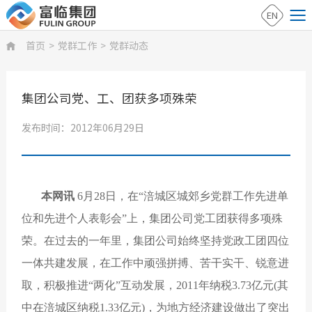
EN
首页
>
党群工作
>
党群动态

集团公司党、工、团获多项殊荣
发布时间：2012年06月29日
本网讯
6月28日，在“涪城区城郊乡党群工作先进单
位和先进个人表彰会”上，集团公司党工团获得多项殊
荣。在过去的一年里，集团公司始终坚持党政工团四位
一体共建发展，在工作中顽强拼搏、苦干实干、锐意进
取，积极推进“两化”互动发展，2011年纳税3.73亿元(其
中在涪城区纳税1.33亿元)，为地方经济建设做出了突出