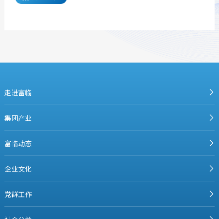
走进富临
集团产业
富临动态
企业文化
党群工作