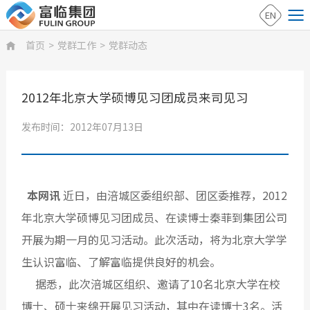
EN
首页
>
党群工作
>
党群动态

2012年北京大学硕博见习团成员来司见习
发布时间：2012年07月13日
本网讯
近日，由涪城区委组织部、团区委推荐，2012
年北京大学硕博见习团成员、在读博士秦菲到集团公司
开展为期一月的见习活动。此次活动，将为北京大学学
生认识富临、了解富临提供良好的机会。
据悉，此次涪城区组织、邀请了10名北京大学在校
博士、硕士来绵开展见习活动，其中在读博士3名。活