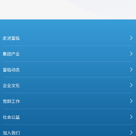
走进富临
集团产业
富临动态
企业文化
党群工作
社会公益
加入我们