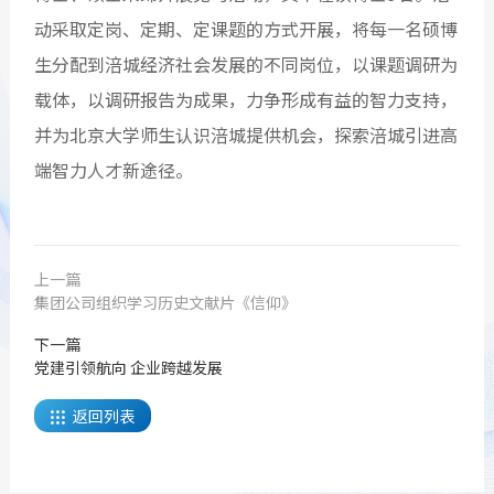
动采取定岗、定期、定课题的方式开展，将每一名硕博
生分配到涪城经济社会发展的不同岗位，以课题调研为
载体，以调研报告为成果，力争形成有益的智力支持，
并为北京大学师生认识涪城提供机会，探索涪城引进高
端智力人才新途径。
上一篇
集团公司组织学习历史文献片《信仰》
下一篇
党建引领航向 企业跨越发展
返回列表
