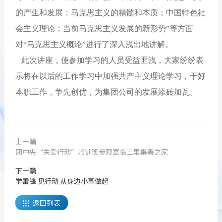
的产生和发展；马克思主义的精髓和本质；中国特色社
会主义理论；当前马克思主义发展的新形势”等方面
对“马克思主义概论”进行了深入浅出地讲解。
此次讲座，使参加学习的人员受益匪浅，大家纷纷表
示将在以后的工作学习中加强共产主义理论学习，干好
本职工作，争先创优，为集团公司的发展添砖加瓦。
上一篇
团中央“关爱行动”培训班参观富临三里集善之家
下一篇
学雷锋 见行动 从身边小事做起
返回列表
