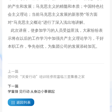
的产生和发展；马克思主义的精髓和本质；中国特色社
会主义理论；当前马克思主义发展的新形势”等方面
对“马克思主义概论”进行了深入浅出地讲解。
此次讲座，使参加学习的人员受益匪浅，大家纷纷表
示将在以后的工作学习中加强共产主义理论学习，干好
本职工作，争先创优，为集团公司的发展添砖加瓦。
上一篇
团中央“关爱行动”培训班参观富临三里集善之家
下一篇
学雷锋 见行动 从身边小事做起
返回列表
