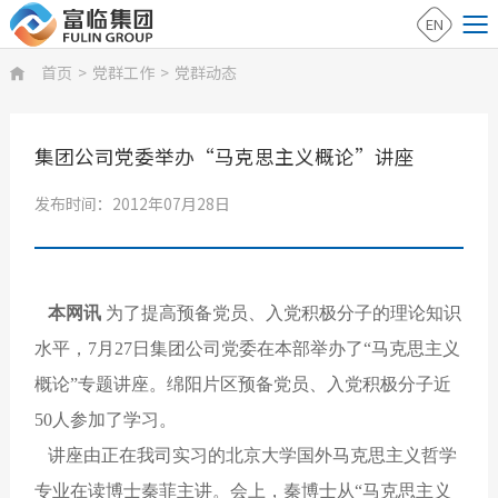
EN
首页
>
党群工作
>
党群动态

集团公司党委举办“马克思主义概论”讲座
发布时间：2012年07月28日
本网讯
为了提高预备党员、入党积极分子的理论知识
水平，7月27日集团公司党委在本部举办了“马克思主义
概论”专题讲座。绵阳片区预备党员、入党积极分子近
50人参加了学习。
讲座由正在我司实习的北京大学国外马克思主义哲学
专业在读博士秦菲主讲。会上，秦博士从“马克思主义