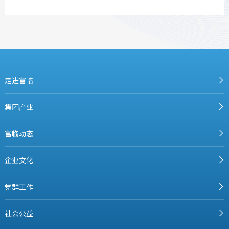
走进富临
集团产业
富临动态
企业文化
党群工作
社会公益