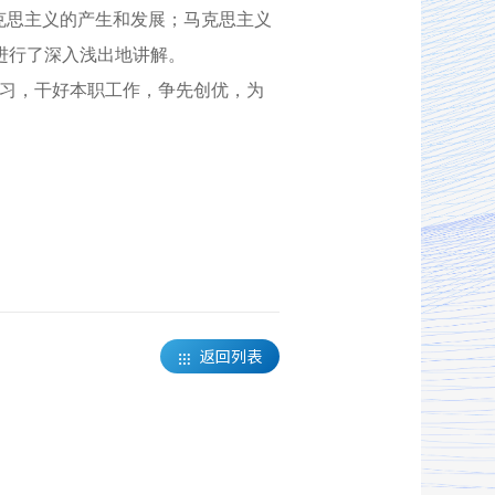
克思主义的产生和发展；马克思主义
进行了深入浅出地讲解。
习，干好本职工作，争先创优，为
返回列表
