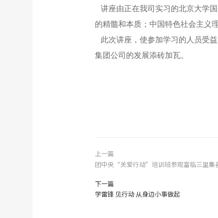
讲座由正在我司实习的北京大学国
的精髓和本质；中国特色社会主义理
此次讲座，使参加学习的人员受益
集团公司的发展添砖加瓦。
上一篇
团中央“关爱行动”培训班参观富临三里集
下一篇
学雷锋 见行动 从身边小事做起