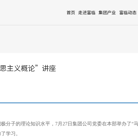
首页
走进富临
集团产业
富临动态
思主义概论”讲座
极分子的理论知识水平，7月27日集团公司党委在本部举办了“
加了学习。