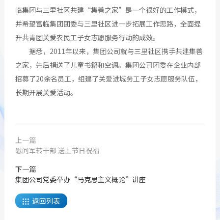
临集团与三里社区共建“集善之家”是一个很好的工作模式，
并希望富临集团团委与三里社区进一步拓展工作思路，全面提
升共青团关爱农民工子女志愿服务行动的成效。
据悉，2011年以来，集团公司就与三里社区携手共建集善
之家，先后捐送了儿童书籍和空调。集团公司团委在企业内部
招募了20余名员工，组建了关爱进城务工子女志愿服务队伍，
长期开展关爱活动。
上一篇
慰问军转干部 送上节日祝福
下一篇
集团公司党委举办“马克思主义概论”讲座
返回列表
