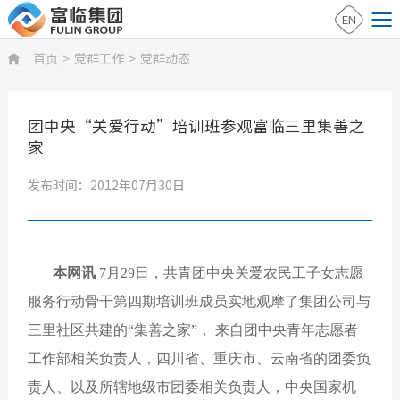
EN
首页
>
党群工作
>
党群动态

团中央“关爱行动”培训班参观富临三里集善之
家
发布时间：2012年07月30日
本网讯
7月29日，共青团中央关爱农民工子女志愿
服务行动骨干第四期培训班成员实地观摩了集团公司与
三里社区共建的“集善之家”， 来自团中央青年志愿者
工作部相关负责人，四川省、重庆市、云南省的团委负
责人、以及所辖地级市团委相关负责人，中央国家机