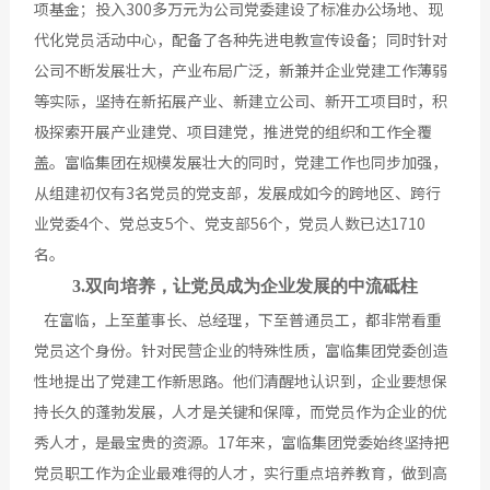
项基金；投入300多万元为公司党委建设了标准办公场地、现
代化党员活动中心，配备了各种先进电教宣传设备；同时针对
公司不断发展壮大，产业布局广泛，新兼并企业党建工作薄弱
等实际，坚持在新拓展产业、新建立公司、新开工项目时，积
极探索开展产业建党、项目建党，推进党的组织和工作全覆
盖。富临集团在规模发展壮大的同时，党建工作也同步加强，
从组建初仅有3名党员的党支部，发展成如今的跨地区、跨行
业党委4个、党总支5个、党支部56个，党员人数已达1710
名。
3.双向培养，让党员成为企业发展的中流砥柱
在富临，上至董事长、总经理，下至普通员工，都非常看重
党员这个身份。针对民营企业的特殊性质，富临集团党委创造
性地提出了党建工作新思路。他们清醒地认识到，企业要想保
持长久的蓬勃发展，人才是关键和保障，而党员作为企业的优
秀人才，是最宝贵的资源。17年来，富临集团党委始终坚持把
党员职工作为企业最难得的人才，实行重点培养教育，做到高