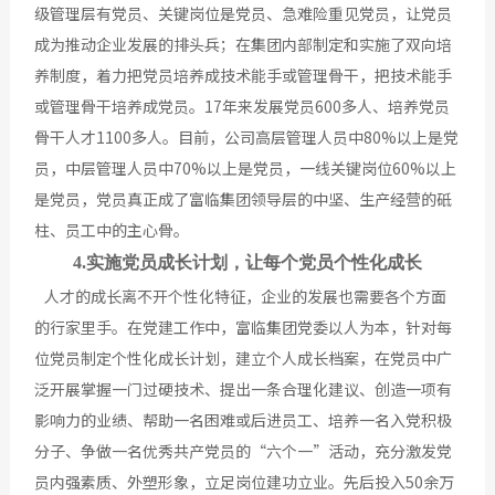
级管理层有党员、关键岗位是党员、急难险重见党员，让党员
成为推动企业发展的排头兵；在集团内部制定和实施了双向培
养制度，着力把党员培养成技术能手或管理骨干，把技术能手
或管理骨干培养成党员。17年来发展党员600多人、培养党员
骨干人才1100多人。目前，公司高层管理人员中80%以上是党
员，中层管理人员中70%以上是党员，一线关键岗位60%以上
是党员，党员真正成了富临集团领导层的中坚、生产经营的砥
柱、员工中的主心骨。
4.实施党员成长计划，让每个党员个性化成长
人才的成长离不开个性化特征，企业的发展也需要各个方面
的行家里手。在党建工作中，富临集团党委以人为本，针对每
位党员制定个性化成长计划，建立个人成长档案，在党员中广
泛开展掌握一门过硬技术、提出一条合理化建议、创造一项有
影响力的业绩、帮助一名困难或后进员工、培养一名入党积极
分子、争做一名优秀共产党员的“六个一”活动，充分激发党
员内强素质、外塑形象，立足岗位建功立业。先后投入50余万