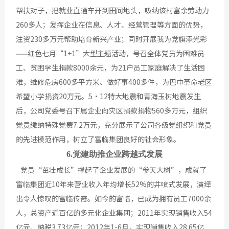
帮扶对子，把就业直通车开到田间地头，吸纳该村富余劳动力
260多人；发挥企业在信息、人才、经营管理等方面的优势，
注资230多万元帮助培育新兴产业；同时开展我为党旗添光彩
——红色七月“1+1”大型主题活动，号召全体党员为困难员
工、贫困学生捐款8000余元，为21户员工家庭解决了生活困
难，维修危房600多平方米、做好事400多件，为巴中革命老区
希望小学捐资20万元。5·12特大地震和青海玉树地震发生
后，公司党委号召下属企业向灾区捐款捐物560多万元，组织
党员缴纳特殊党费7.2万元，充分展示了公司各级党组织和党员
的先进模范作用，树立了富临集团良好的社会形象。
6.党建助推企业跨越式发展
党员“茁壮成长”撑起了企业发展的“参天大树”，成就了
富临集团近10年来营业收入年均增长52%的井喷式发展，演绎
出令人惊叹的富临传奇。如今的富临，已成为拥有员工7000余
人，总资产近百亿的多元化企业集团；2011年实现销售收入54
亿元、纳税3.73亿元；2012年1-6月，实现销售收入28.65亿