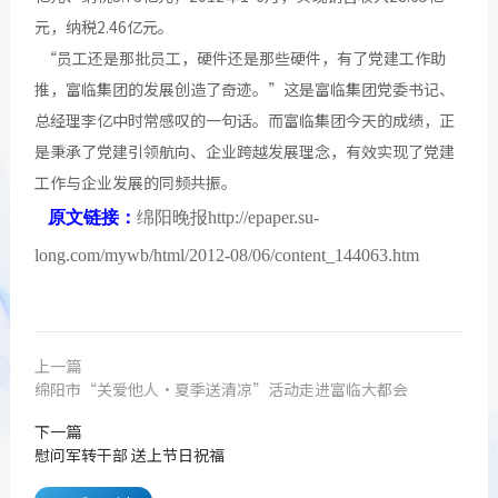
元，纳税2.46亿元。
“员工还是那批员工，硬件还是那些硬件，有了党建工作助
推，富临集团的发展创造了奇迹。”这是富临集团党委书记、
总经理李亿中时常感叹的一句话。而富临集团今天的成绩，正
是秉承了党建引领航向、企业跨越发展理念，有效实现了党建
工作与企业发展的同频共振。
原文链接：
绵阳晚报
http://epaper.su-
long.com/mywb/html/2012-08/06/content_144063.htm
上一篇
绵阳市“关爱他人•夏季送清凉”活动走进富临大都会
下一篇
慰问军转干部 送上节日祝福