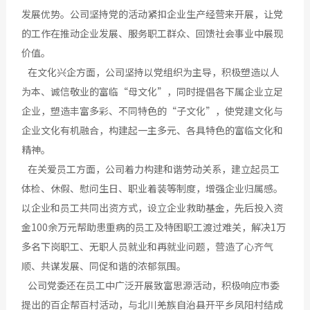
发展优势。公司坚持党的活动紧扣企业生产经营来开展，让党
的工作在推动企业发展、服务职工群众、回馈社会事业中展现
价值。
在文化兴企方面，公司坚持以党组织为主导，积极塑造以人
为本、诚信敬业的富临“母文化”，同时提倡各下属企业立足
企业，塑造丰富多彩、不同特色的“子文化”，使党建文化与
企业文化有机融合，构建起一主多元、各具特色的富临文化和
精神。
在关爱员工方面，公司着力构建和谐劳动关系，建立起员工
体检、休假、慰问生日、职业着装等制度，增强企业归属感。
以企业和员工共同出资方式，设立企业救助基金，先后投入资
金100余万元帮助患重病的员工及特困职工渡过难关，解决1万
多名下岗职工、无职人员就业和再就业问题，营造了心齐气
顺、共谋发展、同促和谐的浓郁氛围。
公司党委还在员工中广泛开展致富思源活动，积极响应市委
提出的百企帮百村活动，与北川羌族自治县开平乡凤阳村结成