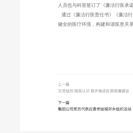
人员也与科室签订了《廉洁行医承
通过《廉洁行医责任书》《廉洁行
健全的医疗环境，构建和谐医患关
上一篇
交流经验 提高认识 稳步推进反腐倡廉建设
下一篇
集团公司党员代表应邀参加城郊乡组织活动