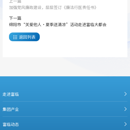
上一篇
加强党风廉政建设，层层签订《廉洁行医责任书》
下一篇
绵阳市“关爱他人•夏季送清凉”活动走进富临大都会
返回列表

走进富临
集团产业
富临动态