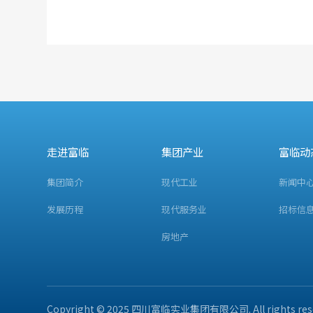
走进富临
集团产业
富临动
集团简介
现代工业
新闻中
发展历程
现代服务业
招标信
房地产
Copyright © 2025 四川富临实业集团有限公司. All rights res