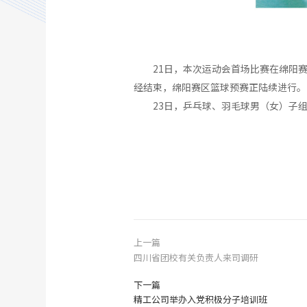
21日，本次运动会首场比赛在绵阳
经结束，绵阳赛区篮球预赛正陆续进行。
23日，乒乓球、羽毛球男（女）子
上一篇
四川省团校有关负责人来司调研
下一篇
精工公司举办入党积极分子培训班