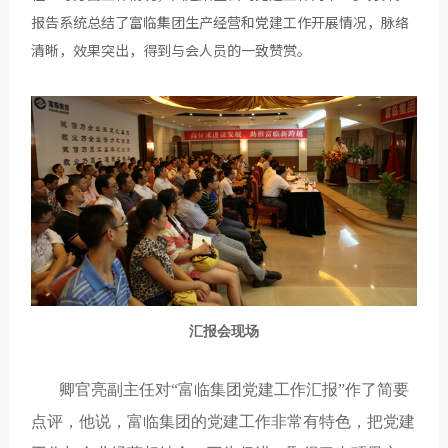
报告系统总结了富临集团生产经营和党建工作开展情况，脉络
清晰，效果突出，得到与会人员的一致赞赏。
汇报会现场
卿官亮副主任对“富临集团党建工作汇报”作了简要
点评，他说，富临集团的党建工作非常有特色，把党建