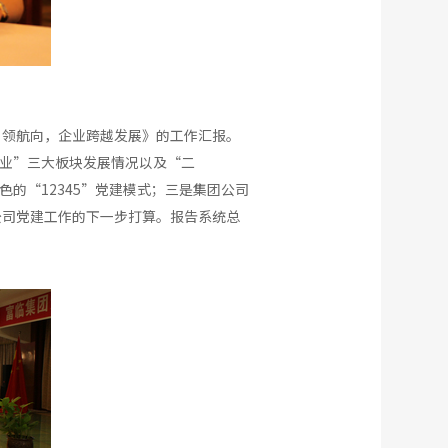
引领航向，企业跨越发展》的工作汇报。
业”三大板块发展情况以及“二
的“12345”党建模式；三是集团公司
公司党建工作的下一步打算。报告系统总