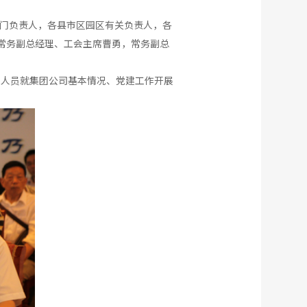
门负责人，各县市区园区有关负责人，各
常务副总经理、工会主席曹勇，常务副总
作人员就集团公司基本情况、党建工作开展