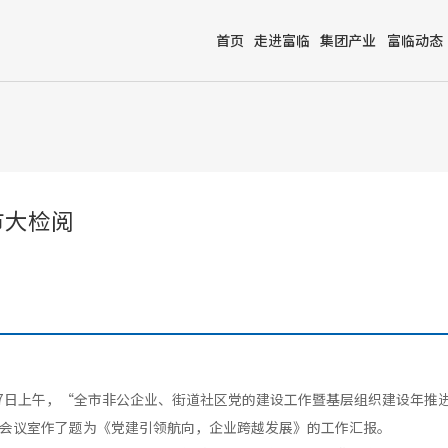
首页
走进富临
集团产业
富临动态
市大检阅
7日上午，“全市非公企业、街道社区党的建设工作暨基层组织建设年推
会议室作了题为《党建引领航向，企业跨越发展》的工作汇报。