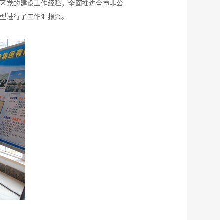
区党的建设工作经验，全面推进全市非公
型进行了工作汇报会。