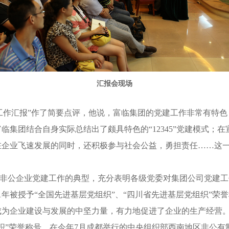
汇报会现场
工作汇报”作了简要点评，他说，富临集团的党建工作非常有特
临集团结合自身实际总结出了颇具特色的“12345”党建模式；
在企业飞速发展的同时，还积极参与社会公益，勇担责任……这
非公企业党建工作的典型，充分表明各级党委对集团公司党建工
01年被授予“全国先进基层党组织”、“四川省先进基层党组织”
为企业建设与发展的中坚力量，有力地促进了企业的生产经营。2
织”荣誉称号。在今年7月成都举行的中央组织部西南地区非公有