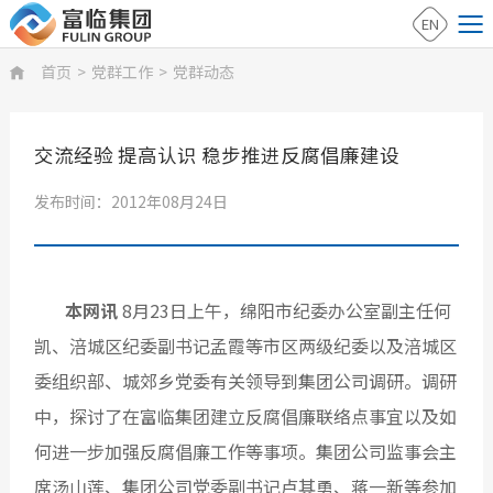
EN
首页
>
党群工作
>
党群动态

交流经验 提高认识 稳步推进反腐倡廉建设
发布时间：2012年08月24日
本网讯
8月23日上午，绵阳市纪委办公室副主任何
凯、涪城区纪委副书记孟霞等市区两级纪委以及涪城区
委组织部、城郊乡党委有关领导到集团公司调研。调研
中，探讨了在富临集团建立反腐倡廉联络点事宜以及如
何进一步加强反腐倡廉工作等事项。集团公司监事会主
席汤山莲、集团公司党委副书记卢其勇、蒋一新等参加