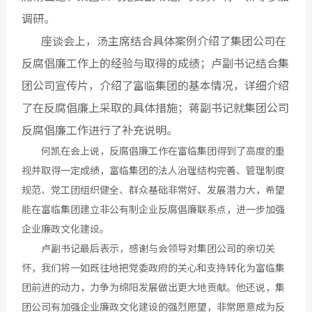
调研。
座谈会上，汤主席结合具体案例介绍了集团公司在
反腐倡廉工作上的经验与取得的成绩；卢副书记结合集
团公司宣传片，介绍了富临集团的基本情况，详细介绍
了在反腐倡廉上采取的具体措施；蒋副书记就集团公司
反腐倡廉工作进行了补充说明。
何凯在会上说，反腐倡廉工作在富临集团得到了高度的重
视并取得一定成绩，富临集团的法人治理结构完善、管理制度
规范、党工团组织健全、群众基础非常好、发展潜力大，希望
能在富临集团建立非公有制企业反腐倡廉联系点，进一步加强
企业廉政文化建设。
卢副书记最后表示，感谢与会领导对集团公司的亲切关
怀，我们将一如既往地把党委政府的关心和支持转化为富临集
团前进的动力，力争为绵阳发展做出更大地贡献。他还说，集
团公司有加强企业廉政文化建设的强烈愿望，非常愿意成为反