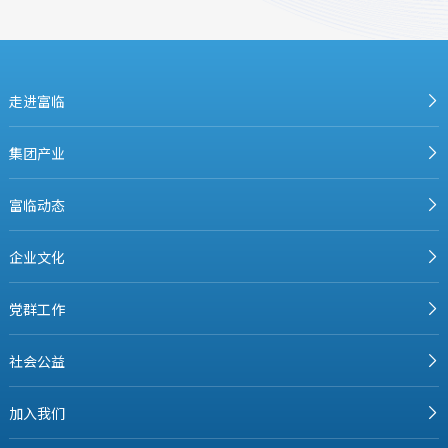
走进富临
集团产业
富临动态
企业文化
党群工作
社会公益
加入我们