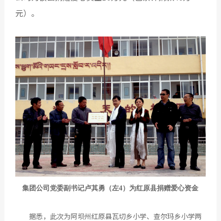
元）。
集团公司党委副书记卢其勇（左4）为红原县捐赠爱心资金
据悉，此次为阿坝州红原县瓦切乡小学、查尔玛乡小学两