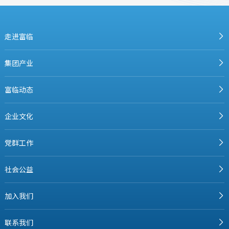
走进富临
集团产业
富临动态
企业文化
党群工作
社会公益
加入我们
联系我们