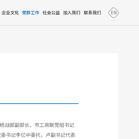
企业文化
党群工作
社会公益
加入我们
联系我们
EN
委统战部副部长、市工商联党组书记
党委书记李亿中委托，卢副书记代表