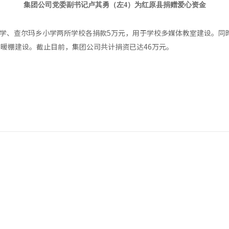
集团公司党委副书记卢其勇（左4）为红原县捐赠爱心资金
学、查尔玛乡小学两所学校各捐款5万元，用于学校多媒体教室建设。同
的暖棚建设。截止目前，集团公司共计捐资已达46万元。