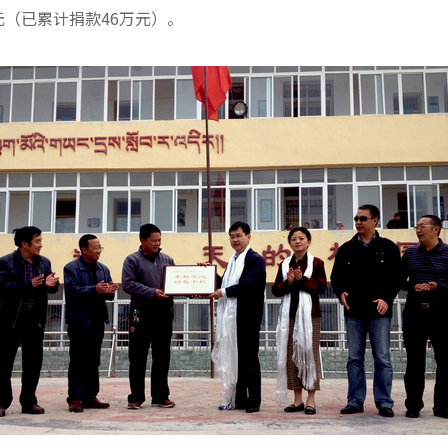
元（已累计捐款46万元）。