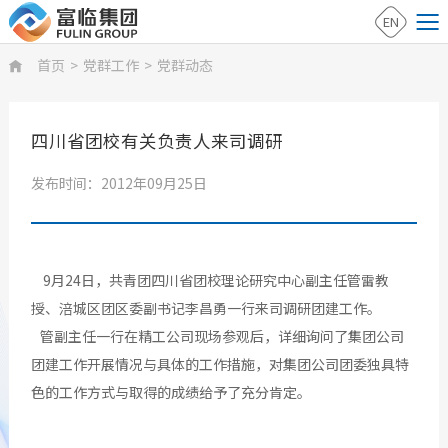
EN
首页
>
党群工作
>
党群动态

四川省团校有关负责人来司调研
发布时间：2012年09月25日
9月24日，共青团四川省团校理论研究中心副主任管雷教
授、涪城区团区委副书记李昌勇一行来司调研团建工作。
管副主任一行在精工公司现场参观后，详细询问了集团公司
团建工作开展情况与具体的工作措施，对集团公司团委独具特
色的工作方式与取得的成绩给予了充分肯定。