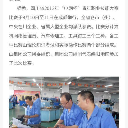
据悉，四川省2012年“电网杯”青年职业技能大赛
比赛于9月10日至11日在成都举行，全省各市（州）、
中央在川企业、省属大型企业均派队参赛。比赛分计算
机网络管理员、汽车修理工、工具钳工三个工种，各工
种比赛由理论知识考试和实际操作比赛两个部分组成。
由集团公司团委组织，集团公司组团代表绵阳地区参加
了此次比赛。