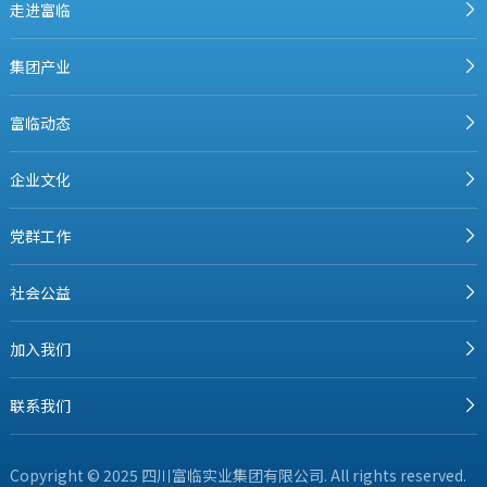
走进富临
集团产业
富临动态
企业文化
党群工作
社会公益
加入我们
联系我们
Copyright © 2025 四川富临实业集团有限公司. All rights reserved.