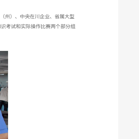
各市（州）、中央在川企业、省属大型
知识考试和实际操作比赛两个部分组