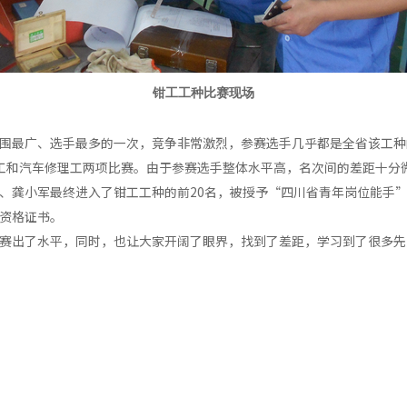
钳工工种比赛现场
围最广、选手最多的一次，竞争非常激烈，参赛选手几乎都是全省该工种
工和汽车修理工两项比赛。由于参赛选手整体水平高，名次间的差距十分
、龚小军最终进入了钳工工种的前20名，被授予“四川省青年岗位能手
资格证书。
赛出了水平，同时，也让大家开阔了眼界，找到了差距，学习到了很多先