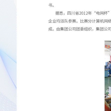
书。
据悉，四川省2012年“电网杯
企业均派队参赛。比赛分计算机网
成。由集团公司团委组织，集团公