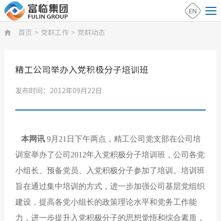
EN
首页
>
党群工作
>
党群动态

精工公司举办入党积极分子培训班
发布时间：2012年09月22日
本网讯
9月21日下午两点，精工公司党支部在公司培
训室举办了公司2012年入党积极分子培训班，公司各党
小组长、预备党员、入党积极分子参加了培训。培训班
旨在通过集中培训的方式，进一步加强公司基层党组织
建设，提高各党小组长的政策理论水平和党务工作能
力，进一步提升入党积极分子的思想觉悟和综合素质，