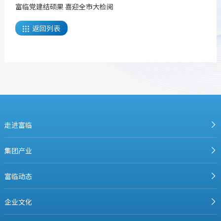
富临党建结硕果 喜迎全市大检阅
返回列表

走进富临
集团产业
富临动态
企业文化