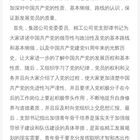
加深对中国共产党的性质、基本纲领、路线的认识，保
证新发展党员的质量。
首先，集团公司党委委员、精工公司党支部谭书记为
大家讲述中国共产党的领导性与政治性及党的基本路线
和基本纲领，以及中国共产党建党91周年来的光辉历
史。让大家进一步的了解中国共产党的发展历程和基本
性质。随后，又组织学习了党的纪律，党员的权利和义
务并且向大家介绍了入党的过程，使大家更加清楚中国
共产党的先进性与严谨性。并且要求入党积极分子在今
后的工作岗位上要起积极带头作用，不断地提升自身修
养与道德素质，并且应及时向党组织上交思想汇报。最
后，支部书记指出加强青年骨干培养是落实关于加强领
导班子建设和队伍建设的具体举措，是富临精工发展规
划的现实需要。青年骨干要充分发挥聪明才智和杰出作