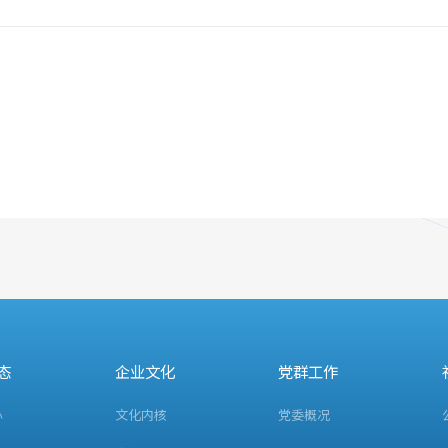
态
企业文化
党群工作
心
文化内核
党委概况