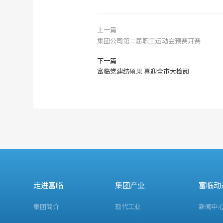
上一篇
集团公司第二届职工运动会预赛开赛
下一篇
富临党建结硕果 喜迎全市大检阅
走进富临
集团产业
富临动
集团简介
现代工业
新闻中