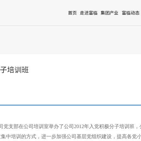
首页
走进富临
集团产业
富临动态
子培训班
公司党支部在公司培训室举办了公司2012年入党积极分子培训班
过集中培训的方式，进一步加强公司基层党组织建设，提高各党