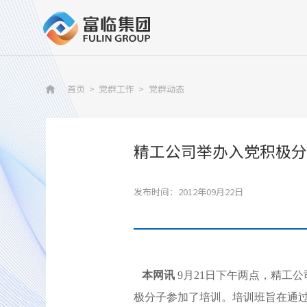
首页
>
党群工作
>
党群动态

精工公司举办入党积极分
发布时间：2012年09月22日
本网讯
9月21日下午两点，精工
极分子参加了培训。培训班旨在通