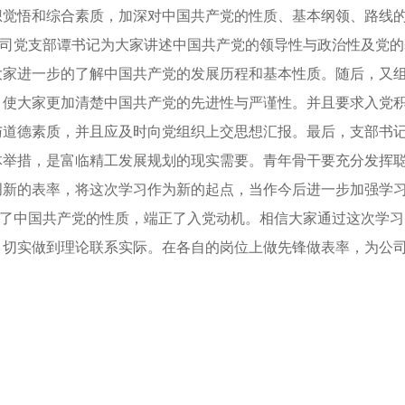
想觉悟和综合素质，加深对中国共产党的性质、基本纲领、路线
司党支部谭书记为大家讲述中国共产党的领导性与政治性及党的
大家进一步的了解中国共产党的发展历程和基本性质。随后，又
，使大家更加清楚中国共产党的先进性与严谨性。并且要求入党
与道德素质，并且应及时向党组织上交思想汇报。最后，支部书
体举措，是富临精工发展规划的现实需要。青年骨干要充分发挥
创新的表率，将这次学习作为新的起点，当作今后进一步加强学
了中国共产党的性质，端正了入党动机。相信大家通过这次学习
切实做到理论联系实际。在各自的岗位上做先锋做表率，为公司