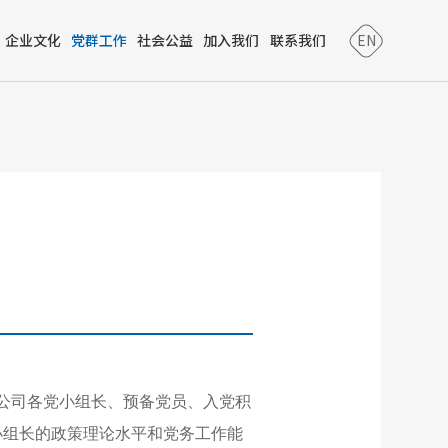
企业文化
党群工作
社会公益
加入我们
联系我们
EN
，公司各党小组长、预备党员、入党积
小组长的政策理论水平和党务工作能