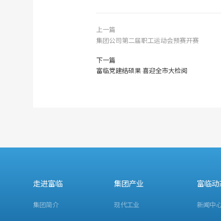
上一篇
集团公司第二届职工运动会预赛开赛
下一篇
富临党建结硕果 喜迎全市大检阅
走进富临
集团产业
富临动
集团简介
现代工业
新闻中