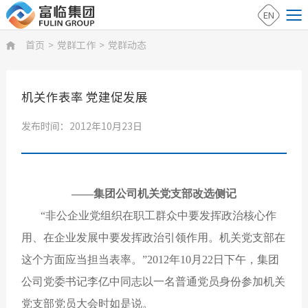
EN
首页
>
党群工作
>
党群动态

机关作表率 党建促发展
发布时间：2012年10月23日
——集团公司机关党支部改选侧记
“非公企业党组织在职工群众中要发挥政治核心作
用、在企业发展中要发挥政治引领作用。机关党支部在
这个方面应当担当表率。”2012年10月22日下午，集团
公司党委书记李亿中同志以一名普通党员身份参加机关
党支部党员大会时如是说。