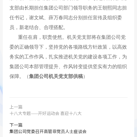
支部由长期担任集团公司部门领导职务的王朝熙同志担
任书记，谢文斌、薛万春同志分别担任宣传及组织委
员，新老结合、合理搭配。
重任在肩，职责使然。机关党支部将在集团公司党
委的正确领导下，坚持党的各项路线方针政策，以高效
务实的工作作风，扎实推进机关党的建设各项工作，为
集团公司本部管理提升、作风转变提供坚实有力的组织
保障。（
集团公司机关党支部供稿
）
上一篇
十八大专题——开好运动会 喜迎十八大
下一篇
集团公司党委召开高管非党员人士座谈会