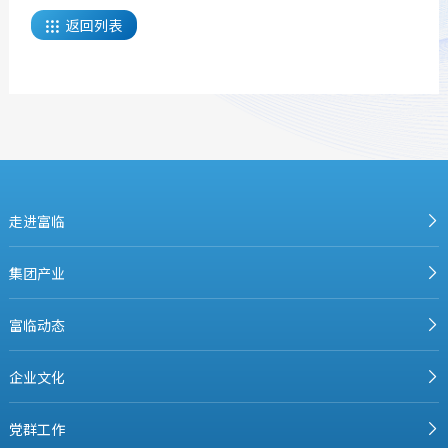
返回列表

走进富临
集团产业
富临动态
企业文化
党群工作