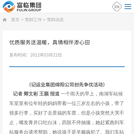
EN
首页
>
党群工作
>
党群动态

优质服务送温暖，真情相伴渗心田
发布时间：2012年03月22日
（记运业集团绵阳公司创先争优活动）
记者 卿文彬 王颖 报道
一个雨天的早上，南湖车站候
车室里有位年轻的妈妈带着一位三岁左右的小孩，带了
很多行李，买好了去景福的车票，但是小孩突然大哭不
止，嘴发青并口吐白沫，四肢不停抽搐，她赶紧跑到车
站服务台请求帮助，她说孩子是羊癫疯犯了。我们车站