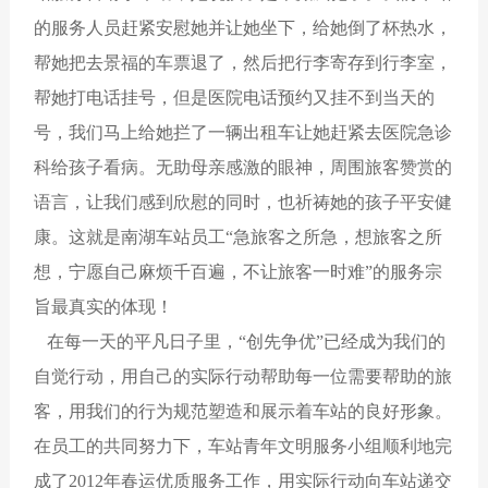
的服务人员赶紧安慰她并让她坐下，给她倒了杯热水，
帮她把去景福的车票退了，然后把行李寄存到行李室，
帮她打电话挂号，但是医院电话预约又挂不到当天的
号，我们马上给她拦了一辆出租车让她赶紧去医院急诊
科给孩子看病。无助母亲感激的眼神，周围旅客赞赏的
语言，让我们感到欣慰的同时，也祈祷她的孩子平安健
康。这就是南湖车站员工“急旅客之所急，想旅客之所
想，宁愿自己麻烦千百遍，不让旅客一时难”的服务宗
旨最真实的体现！
在每一天的平凡日子里，“创先争优”已经成为我们的
自觉行动，用自己的实际行动帮助每一位需要帮助的旅
客，用我们的行为规范塑造和展示着车站的良好形象。
在员工的共同努力下，车站青年文明服务小组顺利地完
成了2012年春运优质服务工作，用实际行动向车站递交