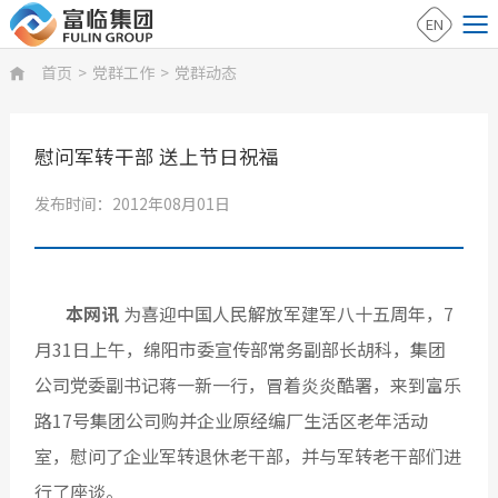
EN
首页
>
党群工作
>
党群动态

慰问军转干部 送上节日祝福
发布时间：2012年08月01日
本网讯
为喜迎中国人民解放军建军八十五周年，7
月31日上午，绵阳市委宣传部常务副部长胡科，集团
公司党委副书记蒋一新一行，冒着炎炎酷署，来到富乐
路17号集团公司购并企业原经编厂生活区老年活动
室，慰问了企业军转退休老干部，并与军转老干部们进
行了座谈。